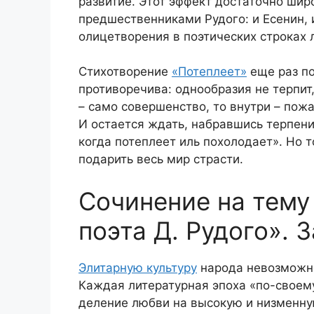
развитие. Этот эффект достаточно шир
предшественниками Рудого: и Есенин, 
олицетворения в поэтических строках 
Стихотворение
«Потеплеет»
еще раз по
противоречива: однообразия не терпит
– само совершенство, то внутри – пожа
И остается ждать, набравшись терпения
когда потеплеет иль похолодает». Но т
подарить весь мир страсти.
Сочинение на тему
поэта Д. Рудого». 
Элитарную культуру
народа невозможно 
Каждая литературная эпоха «по-своем
деление любви на высокую и низменну