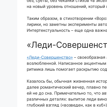
без, суеты, без чеканки стихов «в экс
на новый уровень отношений, который 
Таким образом, в стихотворении «Вор
лирики, но заметны эксперименты авто
Интертекстуальность – еще одна важна
«Леди-Совершенст
«Леди-Совершенство»
– своеобразная 
возлюбленной. Написанное акцентным с
ритмика лишь помогает раскрытию со
Казалось бы, обычная жизненная истори
далее романтический вечер, плавно пе
ей не до сна. Примечательно то, что а
различных деталях: выпитое леди вино (
глубокий взгляд («возведен, как в куб