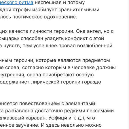
еского ритма
неспешная и потому
ждой строфы изобилует сравнительными
лось поэтическое вдохновение.
их качеств личности героини. Она ангел, но с
рыцарь» способен уладить конфликт с этой
а чувств, тем успешнее провал возлюбленной.
нным героини, которые являются предметом
ие слова, согласно которым в человеке должны
внутренняя, снова приобретают особую
содержание» лирической героини гораздо
меняется повествованием с элементами
ха разбавлена достаточно редкими лексемами
джазовый караван, Уффици и т. д.), что
енное звучание. И здесь невольно можно