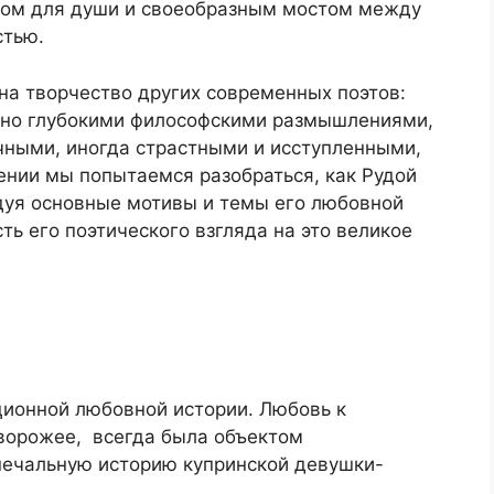
ком для души и своеобразным мостом между
стью.
на творчество других современных поэтов:
нно глубокими философскими размышлениями,
ными, иногда страстными и исступленными,
ении мы попытаемся разобраться, как Рудой
дуя основные мотивы и темы его любовной
ть его поэтического взгляда на это великое
ционной любовной истории. Любовь к
 ворожее, всегда была объектом
печальную историю купринской девушки-