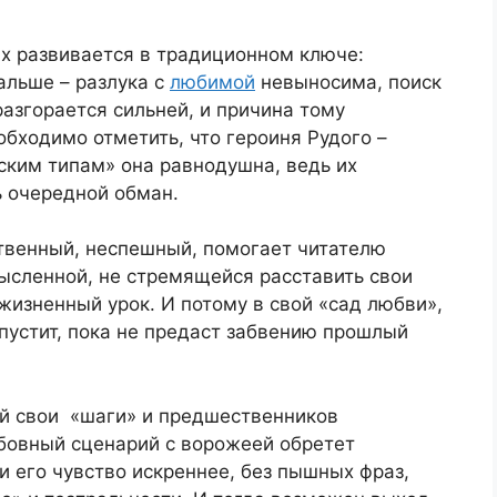
ах развивается в традиционном ключе:
альше – разлука с
любимой
невыносима, поиск
 разгорается сильней, и причина тому
бходимо отметить, что героиня Рудого –
ским типам» она равнодушна, ведь их
 очередной обман.
твенный, неспешный, помогает читателю
ысленной, не стремящейся расставить свои
жизненный урок. И потому в свой «сад любви»,
пустит, пока не предаст забвению прошлый
й свои «шаги» и предшественников
юбовный сценарий с ворожеей обретет
и его чувство искреннее, без пышных фраз,