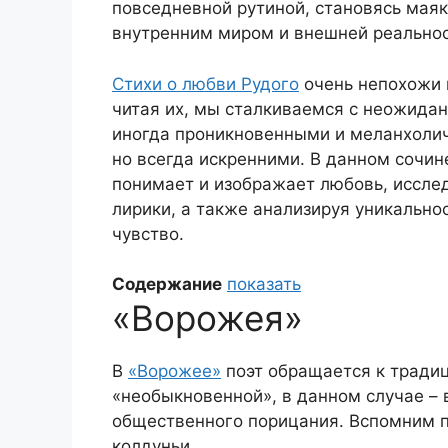
повседневной рутиной, становясь мая
внутренним миром и внешней реально
Стихи о любви Рудого
очень непохожи 
читая их, мы сталкиваемся с неожида
иногда проникновенными и меланхолич
но всегда искренними. В данном сочин
понимает и изображает любовь, иссле
лирики, а также анализируя уникальнос
чувство.
Содержание
показать
«Ворожея»
В
«Ворожее»
поэт обращается к тради
«необыкновенной», в данном случае –
общественного порицания. Вспомним 
колдуньи.