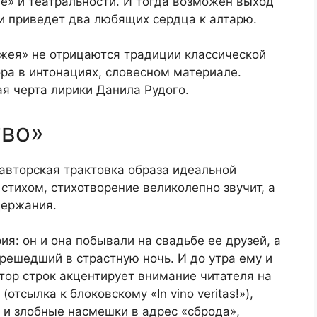
еле» и театральности. И тогда возможен выход
и приведет два любящих сердца к алтарю.
ожея» не отрицаются традиции классической
ра в интонациях, словесном материале.
я черта лирики Данила Рудого.
во»
авторская трактовка образа идеальной
тихом, стихотворение великолепно звучит, а
держания.
я: он и она побывали на свадьбе ее друзей, а
решедший в страстную ночь. И до утра ему и
втор строк акцентирует внимание читателя на
отсылка к блоковскому «In vino veritas!»),
») и злобные насмешки в адрес «сброда»,